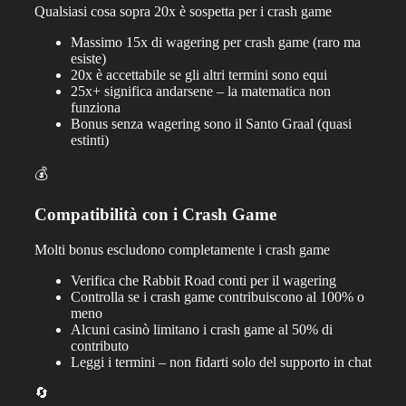
Qualsiasi cosa sopra 20x è sospetta per i crash game
Massimo 15x di wagering per crash game (raro ma
esiste)
20x è accettabile se gli altri termini sono equi
25x+ significa andarsene – la matematica non
funziona
Bonus senza wagering sono il Santo Graal (quasi
estinti)
💰
Compatibilità con i Crash Game
Molti bonus escludono completamente i crash game
Verifica che Rabbit Road conti per il wagering
Controlla se i crash game contribuiscono al 100% o
meno
Alcuni casinò limitano i crash game al 50% di
contributo
Leggi i termini – non fidarti solo del supporto in chat
🔄