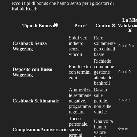
ecco i tipi di bonus che hanno senso per i giocatori di
Rabbit Road:
La Mi
Tipo di Bonus 🎁
Pro ✅
Contro ❌
Valutazi
🌟
Soldi veri
Raro,
Cashback Senza
indietro,
solitamente
⭐⭐⭐⭐⭐
Wagering
senza
percentuali
vincoli
basse
Richiede
Fondi extra
comunque
Deposito con Basso
⭐⭐⭐⭐
con termini
gestione
Wagering
equi
attenta del
bankroll
Ammortizza
Basato
le settimane
sulle
⭐⭐⭐⭐
Cashback Settimanale
negative,
perdite,
programma
non sulle
regolare
vincite
Tocco
Una volta
personale,
l’anno,
⭐⭐⭐
Compleanno/Anniversario
spesso
valore
termini