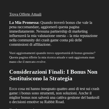
Trova Offerte Attuali
La Mia Promessa:
Quando troverò bonus che vale la
pena raccomandare, aggiornerò questa pagina
immediatamente. Nessuna partnership di marketing
influenzerà la mia valutazione onesta – la mia reputazione
nella community dei crash game conta più delle
commissioni di affiliazione.
Vuoi aggiornamenti quando trovo opportunità di bonus genuine?
Questa pagina riflette la mia ricerca attuale e sarà aggiornata man
mano che il mercato evolve.
Considerazioni Finali: I Bonus Non
Sostituiscono la Strategia
Ecco cosa mi hanno insegnato quattro anni di test sui crash
game: i bonus sono strumenti, non soluzioni. Anche il
miglior bonus non salverà una cattiva gestione del bankroll
o decisioni emotive su Rabbit Road.