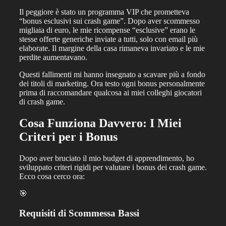
Il peggiore è stato un programma VIP che prometteva
“bonus esclusivi sui crash game”. Dopo aver scommesso
migliaia di euro, le mie ricompense “esclusive” erano le
stesse offerte generiche inviate a tutti, solo con email più
elaborate. Il margine della casa rimaneva invariato e le mie
perdite aumentavano.
Questi fallimenti mi hanno insegnato a scavare più a fondo
dei titoli di marketing. Ora testo ogni bonus personalmente
prima di raccomandare qualcosa ai miei colleghi giocatori
di crash game.
Cosa Funziona Davvero: I Miei
Criteri per i Bonus
Dopo aver bruciato il mio budget di apprendimento, ho
sviluppato criteri rigidi per valutare i bonus dei crash game.
Ecco cosa cerco ora:
🎯
Requisiti di Scommessa Bassi