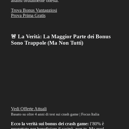
analisi brutalmente onesta.
Trova Bonus Vantaggiosi
Prova Prima Gratis
🚨 La Verità: La Maggior Parte dei Bonus
Sono Trappole (Ma Non Tutti)
Vedi Offerte Attuali
Basato su oltre 4 anni di test sui crash game | Focus Italia
Ecco la verità sui bonus dei crash game:
l’80% è
progettato per beneficiare il casinò, non te. Ma quel