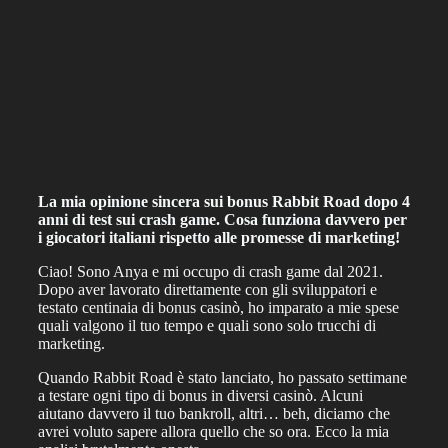
La mia opinione sincera sui bonus Rabbit Road dopo 4
anni di test sui crash game. Cosa funziona davvero per
i giocatori italiani rispetto alle promesse di marketing!
Ciao! Sono Anya e mi occupo di crash game dal 2021.
Dopo aver lavorato direttamente con gli sviluppatori e
testato centinaia di bonus casinò, ho imparato a mie spese
quali valgono il tuo tempo e quali sono solo trucchi di
marketing.
Quando Rabbit Road è stato lanciato, ho passato settimane
a testare ogni tipo di bonus in diversi casinò. Alcuni
aiutano davvero il tuo bankroll, altri… beh, diciamo che
avrei voluto sapere allora quello che so ora. Ecco la mia