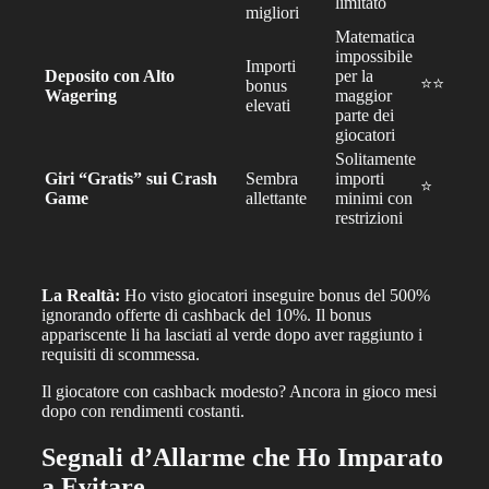
limitato
migliori
Matematica
impossibile
Importi
Deposito con Alto
per la
⭐⭐
bonus
Wagering
maggior
elevati
parte dei
giocatori
Solitamente
Giri “Gratis” sui Crash
Sembra
importi
⭐
Game
allettante
minimi con
restrizioni
La Realtà:
Ho visto giocatori inseguire bonus del 500%
ignorando offerte di cashback del 10%. Il bonus
appariscente li ha lasciati al verde dopo aver raggiunto i
requisiti di scommessa.
Il giocatore con cashback modesto? Ancora in gioco mesi
dopo con rendimenti costanti.
Segnali d’Allarme che Ho Imparato
a Evitare